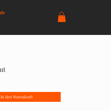
ehr
+43 677 61329583
ut
In den Warenkorb