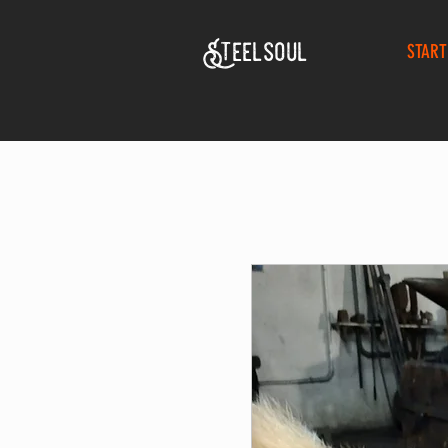
Steelsoul
START