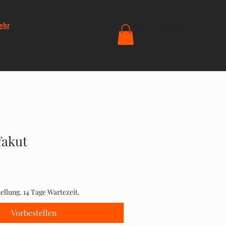
ehr
+43 677 61329583
Yakut
ellung. 14 Tage Wartezeit.
Vorbestellen