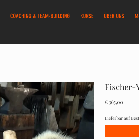
COACHING & TEAM-BUILDING
KURSE
ÜBER UNS
M
Fischer-
Preis
€ 365,00
Lieferbar auf Best