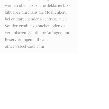
werden oben als solche deklariert. Es
gibt aber durchaus die Möglichkeit,
bei entsprechender Nachfrage auch
Sondertermine zu buchen oder zu
vereinbaren. Sämtliche Anfragen und
Reservierungen bitte an:
office@steel-soul.com
Gutscheine ebenfalls
erhältlich
Alle Kurse sind auch auf Anfrage als
Gutschein erhältlich, ebenso wie
unsere Wertgutscheine für den Shop: